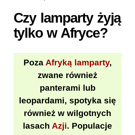
ŻYJĄ
TYLKO
Czy lamparty żyją
W
AFRYCE?
tylko w Afryce?
Poza
Afryką
lamparty
,
zwane również
panterami lub
leopardami, spotyka się
również w wilgotnych
lasach
Azji
. Populacje