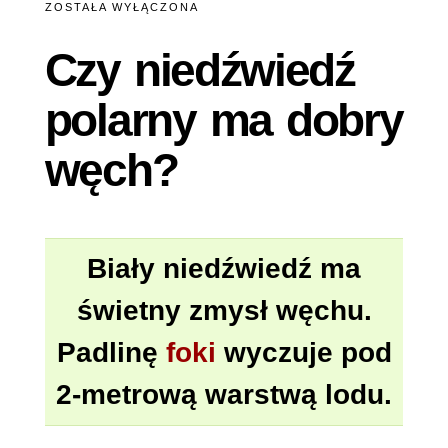
NIEDŹWIEDŹ
ZOSTAŁA WYŁĄCZONA
POLARNY
MA
Czy niedźwiedź
DOBRY
WĘCH?
polarny ma dobry
węch?
Biały niedźwiedź ma
świetny zmysł węchu.
Padlinę
foki
wyczuje pod
2-metrową warstwą lodu.