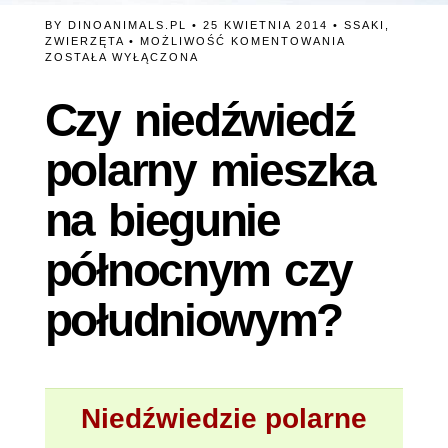
BY
DINOANIMALS.PL
• 25 KWIETNIA 2014 •
SSAKI
,
CZY
ZWIERZĘTA
•
MOŻLIWOŚĆ KOMENTOWANIA
NIEDŹWIEDŹ
ZOSTAŁA WYŁĄCZONA
POLARNY
MIESZKA
Czy niedźwiedź
NA
BIEGUNIE
PÓŁNOCNYM
polarny mieszka
CZY
POŁUDNIOWY
na biegunie
północnym czy
południowym?
Niedźwiedzie polarne