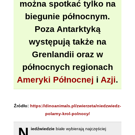
można spotkać tylko na
biegunie północnym.
Poza Antarktyką
występują także na
Grenlandii oraz w
północnych regionach
Ameryki Północnej
i
Azji
.
Źródło:
https://dinoanimals.pl/zwierzeta/niedzwiedz-
polarny-krol-polnocy/
N
iedźwiedzie
białe wybierają najczęściej