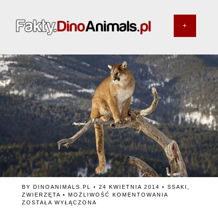
BY
DINOANIMALS.PL
• 24 KWIETNIA 2014 •
SSAKI
,
CZY
ZWIERZĘTA
•
MOŻLIWOŚĆ KOMENTOWANIA
PUMY
ZOSTAŁA WYŁĄCZONA
ATAKUJĄ
LUDZI?