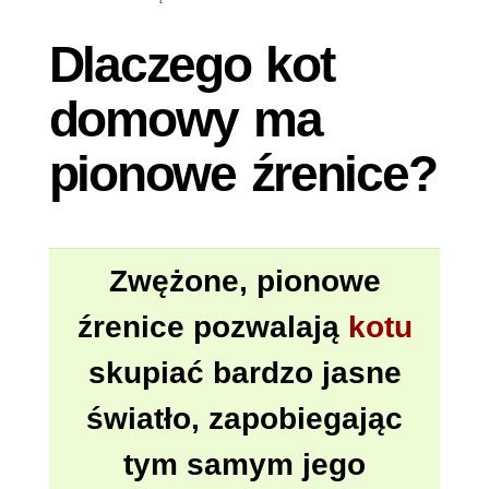
DOMOWY
MA
Dlaczego kot
PIONOWE
ŹRENICE?
domowy ma
pionowe źrenice?
Zwężone, pionowe
źrenice pozwalają
kotu
skupiać bardzo jasne
światło, zapobiegając
tym samym jego