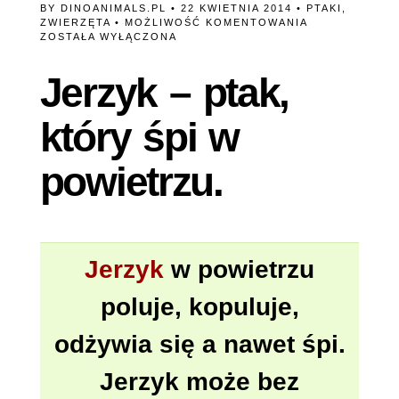
BY
DINOANIMALS.PL
• 22 KWIETNIA 2014 •
PTAKI
,
JERZYK
ZWIERZĘTA
•
MOŻLIWOŚĆ KOMENTOWANIA
–
ZOSTAŁA WYŁĄCZONA
PTAK,
KTÓRY
Jerzyk – ptak,
ŚPI
W
POWIETRZU.
który śpi w
powietrzu.
Jerzyk
w powietrzu
poluje, kopuluje,
odżywia się a nawet śpi.
Jerzyk może bez