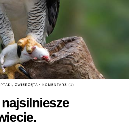
•
PTAKI
,
ZWIERZĘTA
•
KOMENTARZ (1)
 najsilniesze
iecie.