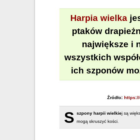
Harpia wielka
je
ptaków drapieżn
największe i 
wszystkich współ
ich szponów mo
Źródło:
https:/
S
szpony harpii wielkie
j są więk
mogą skruszyć kości.