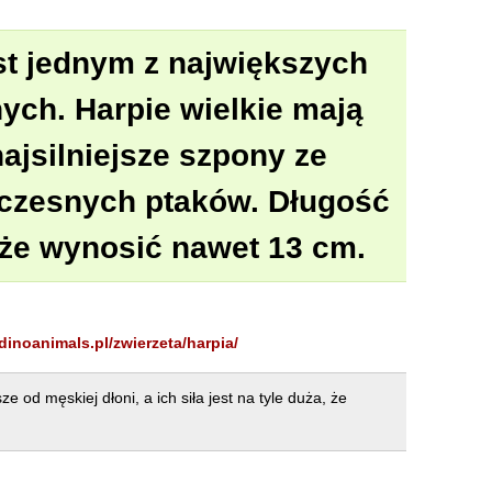
st jednym z największych
ych. Harpie wielkie mają
najsilniejsze szpony ze
czesnych ptaków. Długość
że wynosić nawet 13 cm.
/dinoanimals.pl/zwierzeta/harpia/
sze od męskiej dłoni, a ich siła jest na tyle duża, że