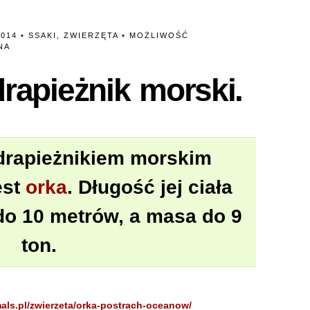
2014 •
SSAKI
,
ZWIERZĘTA
•
MOŻLIWOŚĆ
NA
rapieżnik morski.
drapieżnikiem morskim
est
orka
. Długość jej ciała
o 10 metrów, a masa do 9
ton.
mals.pl/zwierzeta/orka-postrach-oceanow/