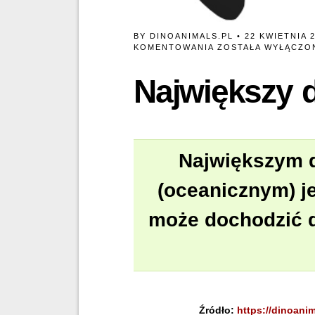
BY
DINOANIMALS.PL
• 22 KWIETNIA 
NAJWIĘKSZY
KOMENTOWANIA
ZOSTAŁA WYŁĄCZO
DRAPIEŻNIK
MORSKI.
Największy d
Największym 
(oceanicznym) j
może dochodzić d
Źródło:
https://dinoani