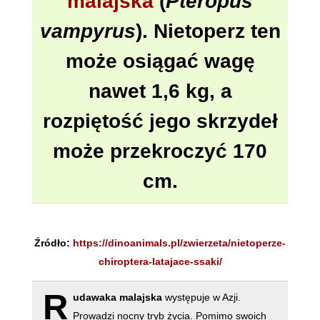
malajska
(
Pteropus
vampyrus
). Nietoperz ten
może osiągać wagę
nawet 1,6 kg, a
rozpiętość jego skrzydeł
może przekroczyć 170
cm.
Źródło:
https://dinoanimals.pl/zwierzeta/nietoperze-
chiroptera-latajace-ssaki/
R
udawaka malajska
występuje w Azji.
Prowadzi nocny tryb życia. Pomimo swoich