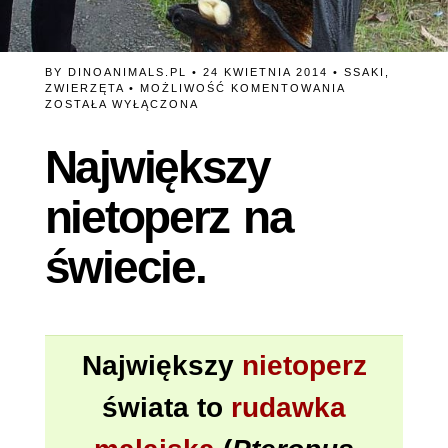
BY
DINOANIMALS.PL
• 24 KWIETNIA 2014 •
SSAKI
,
NAJWIĘKSZY
ZWIERZĘTA
•
MOŻLIWOŚĆ KOMENTOWANIA
NIETOPERZ
ZOSTAŁA WYŁĄCZONA
NA
ŚWIECIE.
Największy
nietoperz na
świecie.
Największy
nietoperz
świata to
rudawka