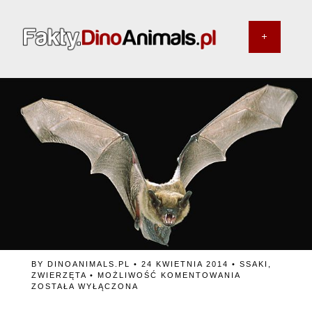
BY
DINOANIMALS.PL
• 24 KWIETNIA 2014 •
SSAKI
,
SSAK
ZWIERZĘTA
•
MOŻLIWOŚĆ KOMENTOWANIA
KTÓRY
ZOSTAŁA WYŁĄCZONA
POTRAFI
LATAĆ.