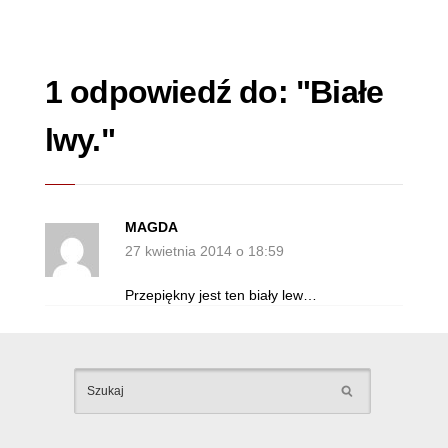
1 odpowiedź do: "Białe
lwy."
MAGDA
27 kwietnia 2014 o 18:59
Przepiękny jest ten biały lew…