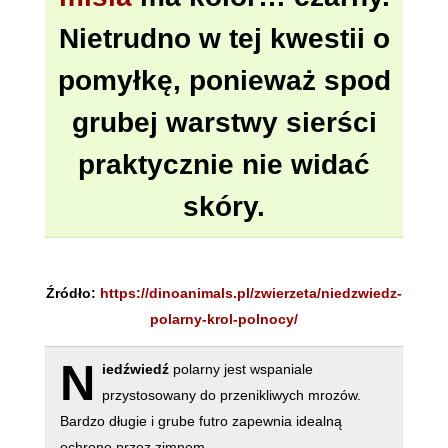
Nietrudno w tej kwestii o
pomyłkę, ponieważ spod
grubej warstwy sierści
praktycznie nie widać
skóry.
Źródło:
https://dinoanimals.pl/zwierzeta/niedzwiedz-
polarny-krol-polnocy/
N
iedźwiedź
polarny jest wspaniale
przystosowany do przenikliwych mrozów.
Bardzo długie i grube futro zapewnia idealną
ochronę przez zimnem.