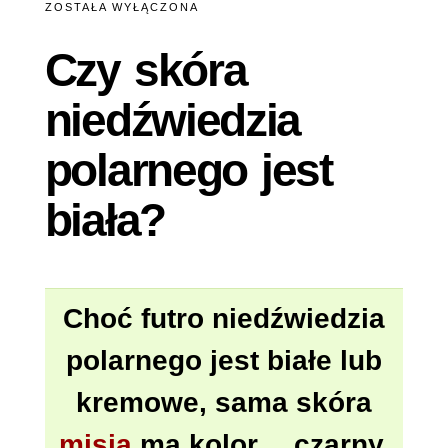
SKÓRA
ZOSTAŁA WYŁĄCZONA
NIEDŹWIEDZIA
POLARNEGO
Czy skóra
JEST
BIAŁA?
niedźwiedzia
polarnego jest
biała?
Choć futro niedźwiedzia
polarnego jest białe lub
kremowe, sama skóra
misia
ma kolor… czarny.