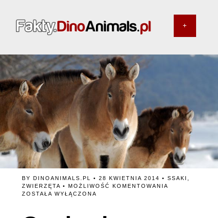
BY
DINOANIMALS.PL
• 28 KWIETNIA 2014 •
SSAKI
,
CZY
ZWIERZĘTA
•
MOŻLIWOŚĆ KOMENTOWANIA
KONIA
ZOSTAŁA WYŁĄCZONA
PRZEWALSKIE
MOŻNA
OSWOIĆ?