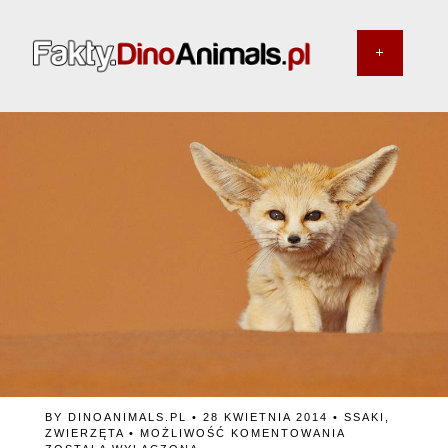
BY
DINOANIMALS.PL
• 28 KWIETNIA 2014 •
SSAKI
,
DLACZEGO
ZWIERZĘTA
•
MOŻLIWOŚĆ KOMENTOWANIA
FENEK