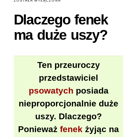
ZOSTAŁA WYŁĄCZONA
MA
DUŻE
Dlaczego fenek
USZY?
ma duże uszy?
Ten przeuroczy
przedstawiciel
psowatych
posiada
nieproporcjonalnie duże
uszy. Dlaczego?
Ponieważ
fenek
żyjąc na