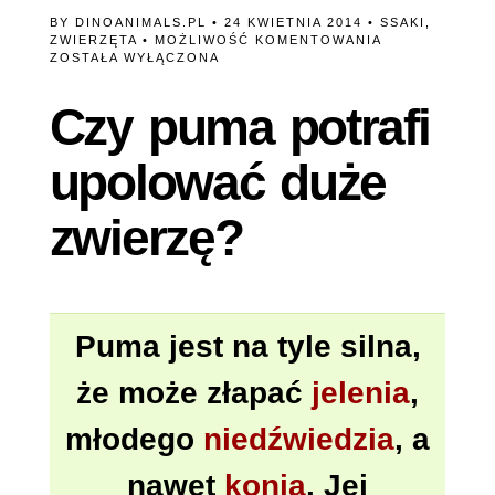
BY
DINOANIMALS.PL
• 24 KWIETNIA 2014 •
SSAKI
,
CZY
ZWIERZĘTA
•
MOŻLIWOŚĆ KOMENTOWANIA
PUMA
ZOSTAŁA WYŁĄCZONA
POTRAFI
UPOLOWAĆ
Czy puma potrafi
DUŻE
ZWIERZĘ?
upolować duże
zwierzę?
Puma jest na tyle silna,
że może złapać
jelenia
,
młodego
niedźwiedzia
, a
nawet
konia
. Jej