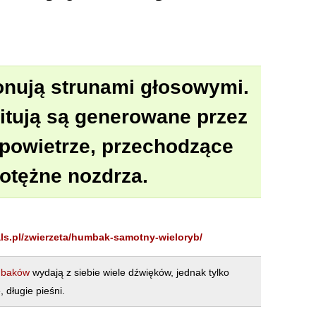
nują strunami głosowymi.
itują są generowane przez
owietrze, przechodzące
otężne nozdrza.
als.pl/zwierzeta/humbak-samotny-wieloryb/
baków
wydają z siebie wiele dźwięków, jednak tylko
 długie pieśni.