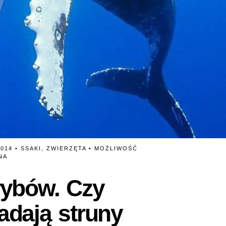
2014 •
SSAKI
,
ZWIERZĘTA
•
MOŻLIWOŚĆ
NA
rybów. Czy
adają struny