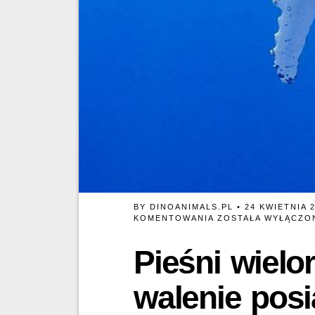
BY
DINOANIMALS.PL
• 24 KWIETNIA 
PIEŚNI
KOMENTOWANIA
ZOSTAŁA WYŁĄCZO
WIELORYBÓW.
CZY
Pieśni wielo
WALENIE
POSIADAJĄ
STRUNY
walenie posi
GŁOSOWE?